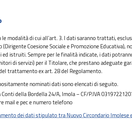
o
e modalità di cui all’art. 3. I dati saranno trattati, esclus
o (Dirigente Coesione Sociale e Promozione Educativa), n
 ed istruiti. Sempre per le finalità indicate, i dati potran
tori di servizi) per il Titolare, che prestano adeguate gar
 del trattamento ex art. 28 del Regolamento.
positamente nominati dati sono elencati di seguito.
a Conti della Bordella 24/A, Imola – CF/P.IVA 03197221207
re mail e pec e numero telefono
ttamento dei dati stipulato tra Nuovo Circondario Imolese 