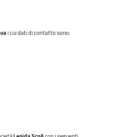
iva
i cui dati di contatto sono:
ocietà
Lepida ScpA
con i seguenti