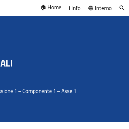
🏠 Home
ℹ️ Info
🔵 Interno
ion
ALI
ssione 1 – Componente 1 – Asse 1