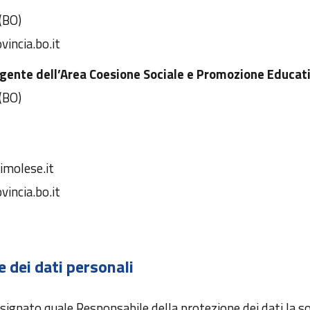
(BO)
incia.bo.it
igente dell’Area Coesione Sociale e Promozione Educat
(BO)
imolese.it
incia.bo.it
 dei dati personali
signato quale Responsabile della protezione dei dati la s