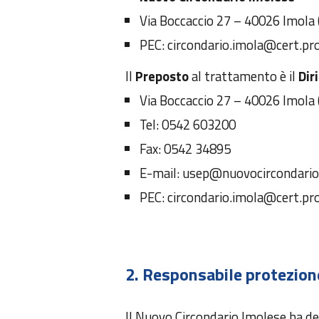
Via Boccaccio 27 – 40026 Imola 
PEC: circondario.imola@cert.prov
Il
Preposto
al trattamento è il
Dir
Via Boccaccio 27 – 40026 Imola 
Tel: 0542 603200
Fax: 0542 34895
E-mail: usep@nuovocircondario
PEC: circondario.imola@cert.prov
2. Responsabile protezione
Il Nuovo Circondario Imolese ha de