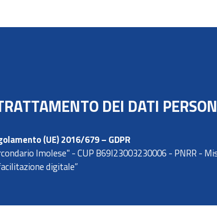
ip to main content
Skip to navigat
TRATTAMENTO DEI DATI PERSON
 Regolamento (UE) 2016/679 – GDPR
Circondario Imolese" - CUP B69I23003230006 - PNRR - Mi
facilitazione digitale”